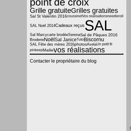
point de croix
Grille gratuite
Grilles gratuites
Sal St Valentin 2016
coussinet
Vos realisations
needleroll
SAL
Cadeaux reçus
SAL Noël 2014
Sal Marcy
carte brodée
Serena
Sal de Pâques 2016
Noël
Biscornu
Sal Janice
Broderie
Tuto
photos
SAL Fête des mères 2016
Avela
Un petit fil
vos réalisations
Mailie
pinkeep
Contacter le propriétaire du blog