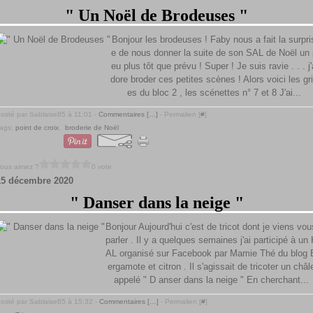
" Un Noël de Brodeuses "
Bonjour les brodeuses ! Faby nous a fait la surpri
e de nous donner la suite de son SAL de Noël un 
eu plus tôt que prévu ! Super ! Je suis ravie . . . j'
dore broder ces petites scènes ! Alors voici les gri
es du bloc 2 , les scénettes n° 7 et 8 J'ai...
osté par Sablaise85 à 11:01 -
Commentaires [
…
]
- Permalien [
#
]
ags:
point de croix
,
broderie de Noël
ous aimez ?
0 vote
15 décembre 2020
" Danser dans la neige "
Bonjour Aujourd'hui c'est de tricot dont je viens vou
parler . Il y a quelques semaines j'ai participé à un 
AL organisé sur Facebook par Mamie Thé du blog 
ergamote et citron . Il s'agissait de tricoter un châl
appelé " D anser dans la neige " En cherchant...
osté par Sablaise85 à 15:32 -
Commentaires [
…
]
- Permalien [
#
]