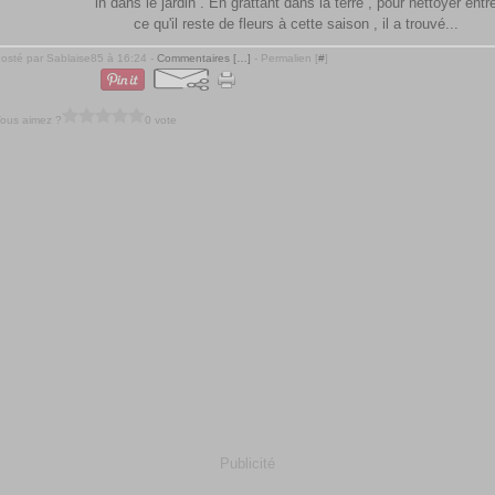
in dans le jardin . En grattant dans la terre , pour nettoyer entr
ce qu'il reste de fleurs à cette saison , il a trouvé...
osté par Sablaise85 à 16:24 -
Commentaires [
…
]
- Permalien [
#
]
ous aimez ?
0 vote
Publicité