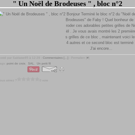
" Un Noël de Brodeuses " , bloc n°2
Bonjour Terminé le bloc n°2 du "Noël d
Brodeuses" de Faby ! Quel bonheur de 
roder ces adorables petites grilles de N
ël . Je vous avais montré les 2 premièr
s grilles de ce bloc , maintenant voici l
4 autres et ce second bloc est terminé 
J'ai encore...
osté par Sablaise85 à 12:29 -
Commentaires [
…
]
- Permalien [
#
]
ags:
point de croix
,
SAL
,
Un petit fil
ous aimez ?
0 vote