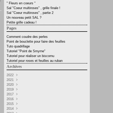
e
" Fleurs en coeurs "
Sal "Coeur multiroses" , grille finale !
Sal "Coeur multiroses" , partie 2
Un nouveau petit SAL ?
Petite grille cadeau !
Pages
Comment coudre des perles
Point de bouclette pour faire des feuilles
Tuto quadrillage
Tutoriel "Point de Smyrne"
Tutoriel pour réaliser un biscornu
Tutoriel pour roses et feuilles au ruban
Archives
2022
2021
Mars
(4)
2020
Février
Octobre
(2)
(2)
2019
Septembre
Décembre
(8)
(4)
2017
Août
Avril
Novembre
(10)
(5)
(2)
2016
Mai
Mars
Octobre
(1)
(4)
(3)
2015
Avril
Septembre
Novembre
(6)
(1)
(5)
2014
Mars
Août
Août
Décembre
(4)
(2)
(10)
(7)