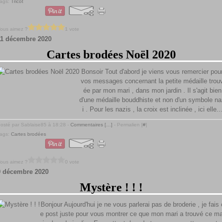
ags:
Tricot
ous aimez ?
1 vote
11 décembre 2020
Cartes brodées Noël 2020
Bonsoir Tout d'abord je viens vous remercier pou
vos messages concernant la petite médaille trou
ée par mon mari , dans mon jardin . Il s'agit bien
d'une médaille bouddhiste et non d'un symbole na
i . Pour les nazis , la croix est inclinée , ici elle..
osté par Sablaise85 à 18:28 -
Commentaires [
…
]
- Permalien [
#
]
ags:
Cartes brodées
ous aimez ?
0 vote
9 décembre 2020
Mystère ! ! !
Bonjour Aujourd'hui je ne vous parlerai pas de broderie , je fais 
e post juste pour vous montrer ce que mon mari a trouvé ce ma