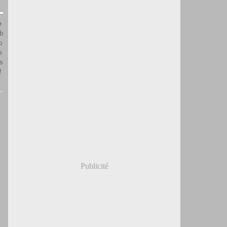
e
b
o
e
es
!
Publicité