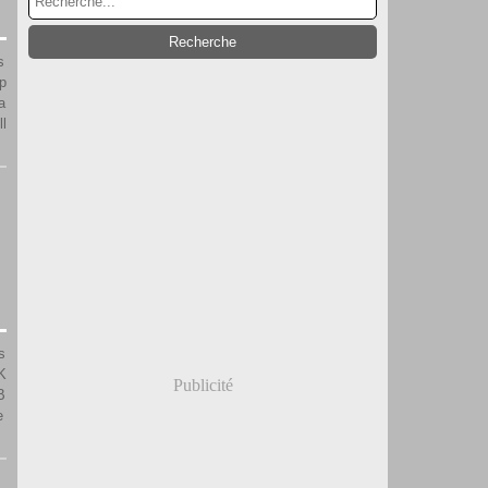
s
p
a
ll
s
K
Publicité
B
e