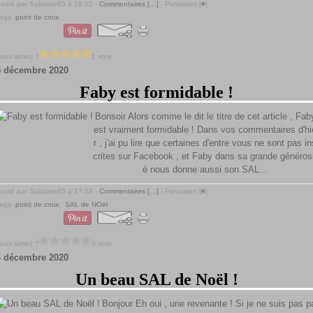
osté par Sablaise85 à 18:15 -
Commentaires [
…
]
- Permalien [
#
]
ags:
point de croix
ous aimez ?
1 vote
5 décembre 2020
Faby est formidable !
Bonsoir Alors comme le dit le titre de cet article , Fab
est vraiment formidable ! Dans vos commentaires d'hi
r , j'ai pu lire que certaines d'entre vous ne sont pas in
crites sur Facebook , et Faby dans sa grande généros
é nous donne aussi son SAL...
osté par Sablaise85 à 17:58 -
Commentaires [
…
]
- Permalien [
#
]
ags:
point de croix
,
SAL de NOël
ous aimez ?
0 vote
4 décembre 2020
Un beau SAL de Noël !
Bonjour Eh oui , une revenante ! Si je ne suis pas p